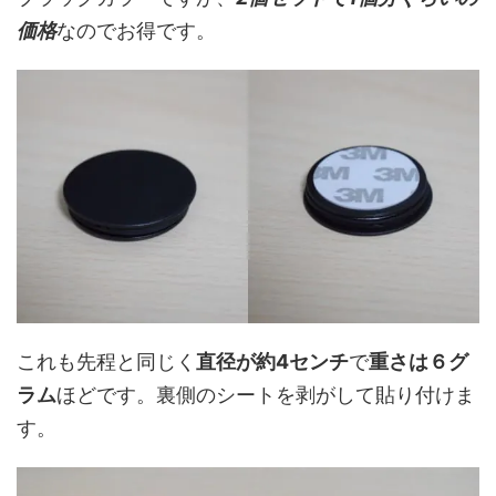
価格
なのでお得です。
これも先程と同じく
直径が約4センチ
で
重さは６グ
ラム
ほどです。裏側のシートを剥がして貼り付けま
す。