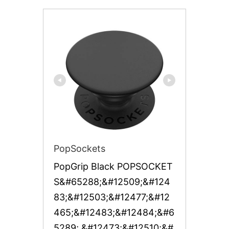
PopSockets
PopGrip Black POPSOCKET
S&#65288;&#12509;&#124
83;&#12503;&#12477;&#12
465;&#12483;&#12484;&#6
5289; &#12473;&#12510;&#