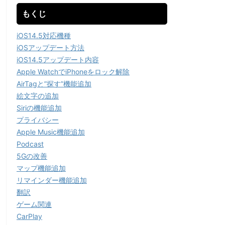
もくじ
iOS14.5対応機種
iOSアップデート方法
iOS14.5アップデート内容
Apple WatchでiPhoneをロック解除
AirTagと”探す”機能追加
絵文字の追加
Siriの機能追加
プライバシー
Apple Music機能追加
Podcast
5Gの改善
マップ機能追加
リマインダー機能追加
翻訳
ゲーム関連
CarPlay