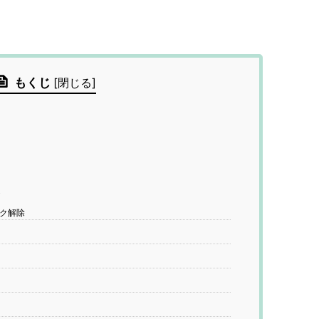
もくじ
[
閉じる
]
容
ロック解除